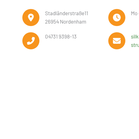
Stadländerstraße11
Mo 
26954 Nordenham
04731 9398-13
sil
str